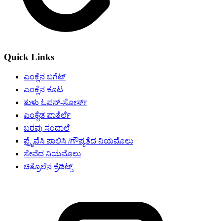
Quick Links
ಎಂಕ್ಲೆನ ಬಗೆಟ್
ಎಂಕ್ಲೆನ ಕೂಟ
ತುಳು ಓಪನ್-ಸೋರ್ಸ್
ಎಂಕ್ಲೆಡ ಪಾತೆರ್ಲೆ
ಬರವು ಸಂದಾಲೆ
ಪ್ರೈವೆಸಿ ಪಾಲಿಸಿ /ಗೌಪ್ಯತೆದ ನಿಯಮೊಲು
ಸೇವೆದ ನಿಯಮೊಲು
ಚಿತ್ರೊಲೆನ ಕ್ರೆಡಿಟ್ಸ್