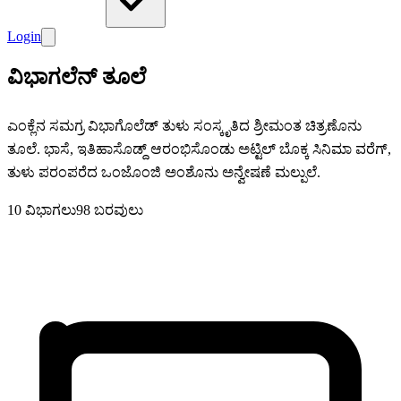
Login
ವಿಭಾಗಲೆನ್ ತೂಲೆ
ಎಂಕ್ಲೆನ ಸಮಗ್ರ ವಿಭಾಗೊಲೆಡ್ ತುಳು ಸಂಸ್ಕೃತಿದ ಶ್ರೀಮಂತ ಚಿತ್ರಣೊನು
ತೂಲೆ. ಭಾಸೆ, ಇತಿಹಾಸೊಡ್ದ್ ಆರಂಭಿಸೊಂಡು ಅಟ್ಟಿಲ್ ಬೊಕ್ಕ ಸಿನಿಮಾ ವರೆಗ್,
ತುಳು ಪರಂಪರೆದ ಒಂಜೊಂಜಿ ಅಂಶೊನು ಅನ್ವೇಷಣೆ ಮಲ್ಪುಲೆ.
10 ವಿಭಾಗಲು
98 ಬರವುಲು