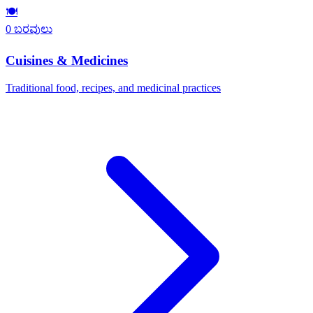
🍽️
0 ಬರವುಲು
Cuisines & Medicines
Traditional food, recipes, and medicinal practices