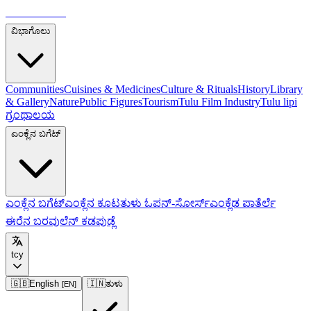
ತುಳುಪೀಡಿಯಾ
ವಿಭಾಗೊಲು
Communities
Cuisines & Medicines
Culture & Rituals
History
Library
& Gallery
Nature
Public Figures
Tourism
Tulu Film Industry
Tulu lipi
ಗ್ರಂಥಾಲಯ
ಎಂಕ್ಲೆನ ಬಗೆಟ್
ಎಂಕ್ಲೆನ ಬಗೆಟ್
ಎಂಕ್ಲೆನ ಕೂಟ
ತುಳು ಓಪನ್-ಸೋರ್ಸ್
ಎಂಕ್ಲೆಡ ಪಾತೆರ್ಲೆ
ಈರೆನ ಬರವುಲೆನ್ ಕಡಪುಡ್ಲೆ
tcy
🇬🇧
English
🇮🇳
ತುಳು
[
EN
]