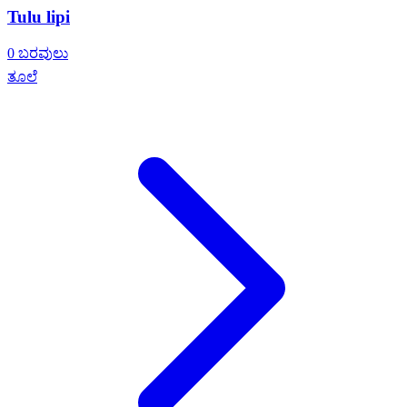
Tulu lipi
0 ಬರವುಲು
ತೂಲೆ