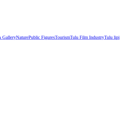
& Gallery
Nature
Public Figures
Tourism
Tulu Film Industry
Tulu lipi