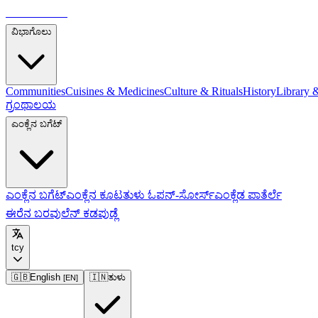
ತುಳುಪೀಡಿಯಾ
ವಿಭಾಗೊಲು
Communities
Cuisines & Medicines
Culture & Rituals
History
Library 
ಗ್ರಂಥಾಲಯ
ಎಂಕ್ಲೆನ ಬಗೆಟ್
ಎಂಕ್ಲೆನ ಬಗೆಟ್
ಎಂಕ್ಲೆನ ಕೂಟ
ತುಳು ಓಪನ್-ಸೋರ್ಸ್
ಎಂಕ್ಲೆಡ ಪಾತೆರ್ಲೆ
ಈರೆನ ಬರವುಲೆನ್ ಕಡಪುಡ್ಲೆ
tcy
🇬🇧
English
🇮🇳
ತುಳು
[
EN
]