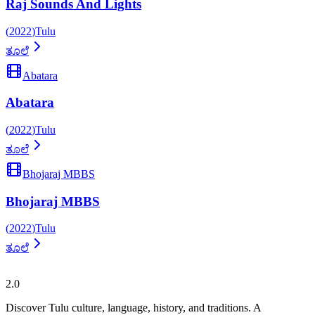
Raj Sounds And Lights
(
2022
)
Tulu
ತೂಲೆ
Abatara
Abatara
(
2022
)
Tulu
ತೂಲೆ
Bhojaraj MBBS
Bhojaraj MBBS
(
2022
)
Tulu
ತೂಲೆ
ತುಳುಪೀಡಿಯಾ
2.0
Discover Tulu culture, language, history, and traditions. A