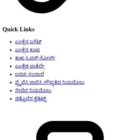
Quick Links
ಎಂಕ್ಲೆನ ಬಗೆಟ್
ಎಂಕ್ಲೆನ ಕೂಟ
ತುಳು ಓಪನ್-ಸೋರ್ಸ್
ಎಂಕ್ಲೆಡ ಪಾತೆರ್ಲೆ
ಬರವು ಸಂದಾಲೆ
ಪ್ರೈವೆಸಿ ಪಾಲಿಸಿ /ಗೌಪ್ಯತೆದ ನಿಯಮೊಲು
ಸೇವೆದ ನಿಯಮೊಲು
ಚಿತ್ರೊಲೆನ ಕ್ರೆಡಿಟ್ಸ್