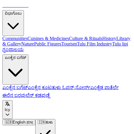
ತುಳುಪೀಡಿಯಾ
ವಿಭಾಗೊಲು
Communities
Cuisines & Medicines
Culture & Rituals
History
Library
& Gallery
Nature
Public Figures
Tourism
Tulu Film Industry
Tulu lipi
ಗ್ರಂಥಾಲಯ
ಎಂಕ್ಲೆನ ಬಗೆಟ್
ಎಂಕ್ಲೆನ ಬಗೆಟ್
ಎಂಕ್ಲೆನ ಕೂಟ
ತುಳು ಓಪನ್-ಸೋರ್ಸ್
ಎಂಕ್ಲೆಡ ಪಾತೆರ್ಲೆ
ಈರೆನ ಬರವುಲೆನ್ ಕಡಪುಡ್ಲೆ
tcy
🇬🇧
English
🇮🇳
ತುಳು
[
EN
]