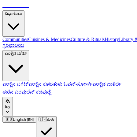
ತುಳುಪೀಡಿಯಾ
ವಿಭಾಗೊಲು
Communities
Cuisines & Medicines
Culture & Rituals
History
Library 
ಗ್ರಂಥಾಲಯ
ಎಂಕ್ಲೆನ ಬಗೆಟ್
ಎಂಕ್ಲೆನ ಬಗೆಟ್
ಎಂಕ್ಲೆನ ಕೂಟ
ತುಳು ಓಪನ್-ಸೋರ್ಸ್
ಎಂಕ್ಲೆಡ ಪಾತೆರ್ಲೆ
ಈರೆನ ಬರವುಲೆನ್ ಕಡಪುಡ್ಲೆ
tcy
🇬🇧
English
🇮🇳
ತುಳು
[
EN
]