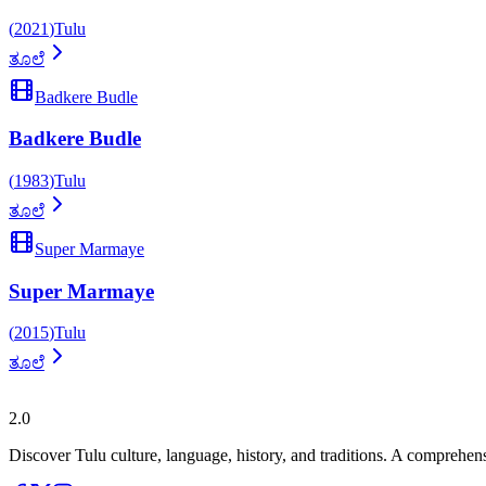
(
2021
)
Tulu
ತೂಲೆ
Badkere Budle
Badkere Budle
(
1983
)
Tulu
ತೂಲೆ
Super Marmaye
Super Marmaye
(
2015
)
Tulu
ತೂಲೆ
ತುಳುಪೀಡಿಯಾ
2.0
Discover Tulu culture, language, history, and traditions. A comprehen