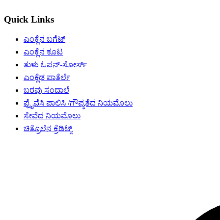
Quick Links
ಎಂಕ್ಲೆನ ಬಗೆಟ್
ಎಂಕ್ಲೆನ ಕೂಟ
ತುಳು ಓಪನ್-ಸೋರ್ಸ್
ಎಂಕ್ಲೆಡ ಪಾತೆರ್ಲೆ
ಬರವು ಸಂದಾಲೆ
ಪ್ರೈವೆಸಿ ಪಾಲಿಸಿ /ಗೌಪ್ಯತೆದ ನಿಯಮೊಲು
ಸೇವೆದ ನಿಯಮೊಲು
ಚಿತ್ರೊಲೆನ ಕ್ರೆಡಿಟ್ಸ್