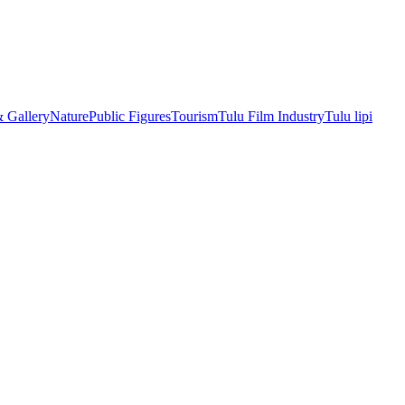
& Gallery
Nature
Public Figures
Tourism
Tulu Film Industry
Tulu lipi