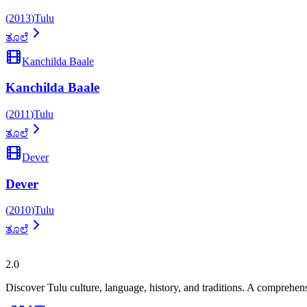
(
2013
)
Tulu
ತೂಲೆ
Kanchilda Baale
Kanchilda Baale
(
2011
)
Tulu
ತೂಲೆ
Dever
Dever
(
2010
)
Tulu
ತೂಲೆ
ತುಳುಪೀಡಿಯಾ
2.0
Discover Tulu culture, language, history, and traditions. A comprehen