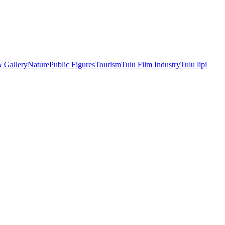
& Gallery
Nature
Public Figures
Tourism
Tulu Film Industry
Tulu lipi