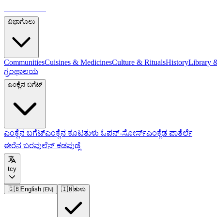
ತುಳುಪೀಡಿಯಾ
ವಿಭಾಗೊಲು
Communities
Cuisines & Medicines
Culture & Rituals
History
Library 
ಗ್ರಂಥಾಲಯ
ಎಂಕ್ಲೆನ ಬಗೆಟ್
ಎಂಕ್ಲೆನ ಬಗೆಟ್
ಎಂಕ್ಲೆನ ಕೂಟ
ತುಳು ಓಪನ್-ಸೋರ್ಸ್
ಎಂಕ್ಲೆಡ ಪಾತೆರ್ಲೆ
ಈರೆನ ಬರವುಲೆನ್ ಕಡಪುಡ್ಲೆ
tcy
🇬🇧
English
🇮🇳
ತುಳು
[
EN
]