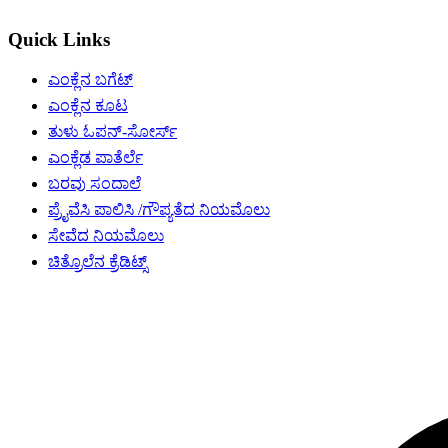
Quick Links
ಎಂಕ್ಲೆನ ಬಗೆಟ್
ಎಂಕ್ಲೆನ ಕೂಟ
ತುಳು ಓಪನ್-ಸೋರ್ಸ್
ಎಂಕ್ಲೆಡ ಪಾತೆರ್ಲೆ
ಬರವು ಸಂದಾಲೆ
ಪ್ರೈವೆಸಿ ಪಾಲಿಸಿ /ಗೌಪ್ಯತೆದ ನಿಯಮೊಲು
ಸೇವೆದ ನಿಯಮೊಲು
ಚಿತ್ರೊಲೆನ ಕ್ರೆಡಿಟ್ಸ್