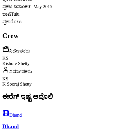
ಪ್ರಕಟ ದಿನಾಂಕ
01 May 2015
ಭಾಷೆ
Tulu
ಪ್ರಕಾರೊಲು
Crew
ನಿರ್ದೇಶಕರು
KS
Kishore Shetty
ನಿರ್ಮಾಪಕರು
KS
K Sooraj Shetty
ಈರೆಗ್ ಇಷ್ಟ ಆವೊಲಿ
Dhand
Dhand