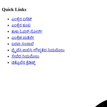
Quick Links
ಎಂಕ್ಲೆನ ಬಗೆಟ್
ಎಂಕ್ಲೆನ ಕೂಟ
ತುಳು ಓಪನ್-ಸೋರ್ಸ್
ಎಂಕ್ಲೆಡ ಪಾತೆರ್ಲೆ
ಬರವು ಸಂದಾಲೆ
ಪ್ರೈವೆಸಿ ಪಾಲಿಸಿ /ಗೌಪ್ಯತೆದ ನಿಯಮೊಲು
ಸೇವೆದ ನಿಯಮೊಲು
ಚಿತ್ರೊಲೆನ ಕ್ರೆಡಿಟ್ಸ್