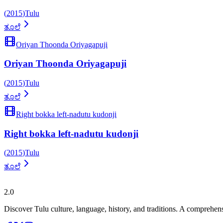
(
2015
)
Tulu
ತೂಲೆ
Oriyan Thoonda Oriyagapuji
Oriyan Thoonda Oriyagapuji
(
2015
)
Tulu
ತೂಲೆ
Right bokka left-nadutu kudonji
Right bokka left-nadutu kudonji
(
2015
)
Tulu
ತೂಲೆ
ತುಳುಪೀಡಿಯಾ
2.0
Discover Tulu culture, language, history, and traditions. A comprehen