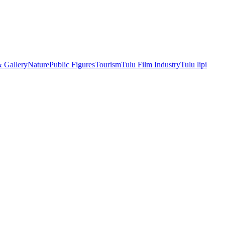
& Gallery
Nature
Public Figures
Tourism
Tulu Film Industry
Tulu lipi