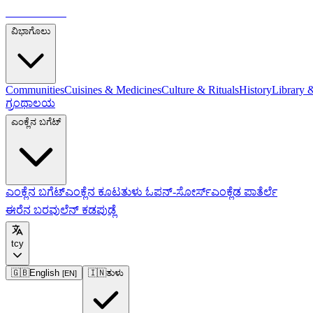
ತುಳುಪೀಡಿಯಾ
ವಿಭಾಗೊಲು
Communities
Cuisines & Medicines
Culture & Rituals
History
Library 
ಗ್ರಂಥಾಲಯ
ಎಂಕ್ಲೆನ ಬಗೆಟ್
ಎಂಕ್ಲೆನ ಬಗೆಟ್
ಎಂಕ್ಲೆನ ಕೂಟ
ತುಳು ಓಪನ್-ಸೋರ್ಸ್
ಎಂಕ್ಲೆಡ ಪಾತೆರ್ಲೆ
ಈರೆನ ಬರವುಲೆನ್ ಕಡಪುಡ್ಲೆ
tcy
🇬🇧
English
🇮🇳
ತುಳು
[
EN
]