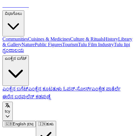
ತುಳುಪೀಡಿಯಾ
ವಿಭಾಗೊಲು
Communities
Cuisines & Medicines
Culture & Rituals
History
Library
& Gallery
Nature
Public Figures
Tourism
Tulu Film Industry
Tulu lipi
ಗ್ರಂಥಾಲಯ
ಎಂಕ್ಲೆನ ಬಗೆಟ್
ಎಂಕ್ಲೆನ ಬಗೆಟ್
ಎಂಕ್ಲೆನ ಕೂಟ
ತುಳು ಓಪನ್-ಸೋರ್ಸ್
ಎಂಕ್ಲೆಡ ಪಾತೆರ್ಲೆ
ಈರೆನ ಬರವುಲೆನ್ ಕಡಪುಡ್ಲೆ
tcy
🇬🇧
English
🇮🇳
ತುಳು
[
EN
]