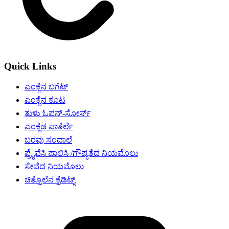
Quick Links
ಎಂಕ್ಲೆನ ಬಗೆಟ್
ಎಂಕ್ಲೆನ ಕೂಟ
ತುಳು ಓಪನ್-ಸೋರ್ಸ್
ಎಂಕ್ಲೆಡ ಪಾತೆರ್ಲೆ
ಬರವು ಸಂದಾಲೆ
ಪ್ರೈವೆಸಿ ಪಾಲಿಸಿ /ಗೌಪ್ಯತೆದ ನಿಯಮೊಲು
ಸೇವೆದ ನಿಯಮೊಲು
ಚಿತ್ರೊಲೆನ ಕ್ರೆಡಿಟ್ಸ್