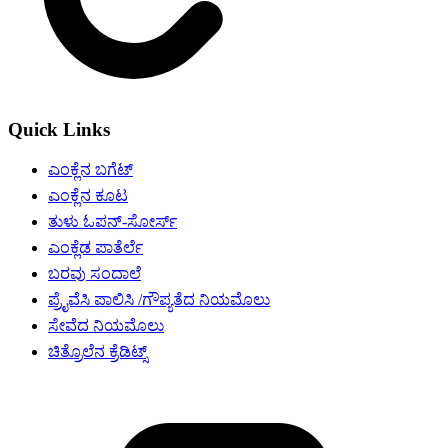
Quick Links
ಎಂಕ್ಲೆನ ಬಗೆಟ್
ಎಂಕ್ಲೆನ ಕೂಟ
ತುಳು ಓಪನ್-ಸೋರ್ಸ್
ಎಂಕ್ಲೆಡ ಪಾತೆರ್ಲೆ
ಬರವು ಸಂದಾಲೆ
ಪ್ರೈವೆಸಿ ಪಾಲಿಸಿ /ಗೌಪ್ಯತೆದ ನಿಯಮೊಲು
ಸೇವೆದ ನಿಯಮೊಲು
ಚಿತ್ರೊಲೆನ ಕ್ರೆಡಿಟ್ಸ್