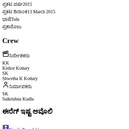
ಪ್ರಕಟ ವರ್ಷ
2015
ಪ್ರಕಟ ದಿನಾಂಕ
13 March 2015
ಭಾಷೆ
Tulu
ಪ್ರಕಾರೊಲು
Crew
ನಿರ್ದೇಶಕರು
KK
Kishor Kottary
SK
Shwetha K Kottary
ನಿರ್ಮಾಪಕರು
SK
Saikrishna Kudla
ಈರೆಗ್ ಇಷ್ಟ ಆವೊಲಿ