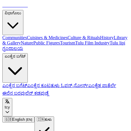
ತುಳುಪೀಡಿಯಾ
ವಿಭಾಗೊಲು
Communities
Cuisines & Medicines
Culture & Rituals
History
Library
& Gallery
Nature
Public Figures
Tourism
Tulu Film Industry
Tulu lipi
ಗ್ರಂಥಾಲಯ
ಎಂಕ್ಲೆನ ಬಗೆಟ್
ಎಂಕ್ಲೆನ ಬಗೆಟ್
ಎಂಕ್ಲೆನ ಕೂಟ
ತುಳು ಓಪನ್-ಸೋರ್ಸ್
ಎಂಕ್ಲೆಡ ಪಾತೆರ್ಲೆ
ಈರೆನ ಬರವುಲೆನ್ ಕಡಪುಡ್ಲೆ
tcy
🇬🇧
English
🇮🇳
ತುಳು
[
EN
]